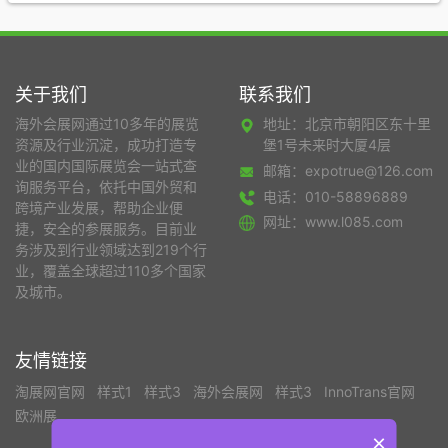
关于我们
联系我们
海外会展网通过10多年的展览
地址：北京市朝阳区东十里
资源及行业沉淀，成功打造专
堡1号未来时大厦4层
业的国内国际展览会一站式查
邮箱：expotrue@126.com
询服务平台，依托中国外贸和
电话：010-58896889
跨境产业发展，帮助企业便
网址：www.l085.com
捷，安全的参展服务。目前业
务涉及到行业领域达到219个行
业，覆盖全球超过110多个国家
及城市。
友情链接
淘展网官网
样式1
样式3
海外会展网
样式3
InnoTrans官网
欧洲展
×