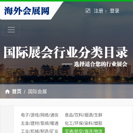
注册
登录
首页
国际会展
电子/游戏/网络/通信
食品/饮料/烟酒/生鲜
五金/建材/泵阀/暖通
化工/环保/染料/塑胶
工业/机械/制造/矿业
交通/航空/海洋/物流