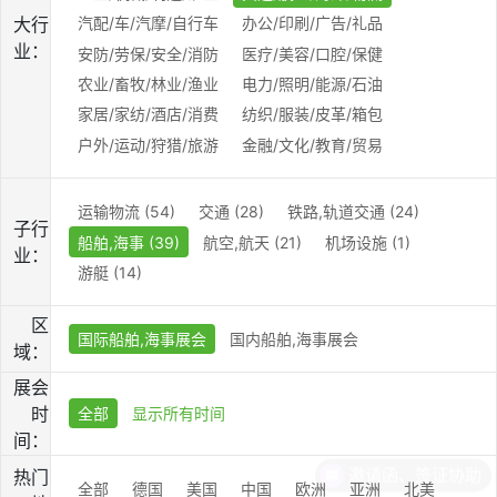
大行
汽配/车/汽摩/自行车
办公/印刷/广告/礼品
业：
安防/劳保/安全/消防
医疗/美容/口腔/保健
农业/畜牧/林业/渔业
电力/照明/能源/石油
家居/家纺/酒店/消费
纺织/服装/皮革/箱包
户外/运动/狩猎/旅游
金融/文化/教育/贸易
运输物流 (54)
交通 (28)
铁路,轨道交通 (24)
子行
船舶,海事 (39)
航空,航天 (21)
机场设施 (1)
业：
游艇 (14)
区
国际船舶,海事展会
国内船舶,海事展会
域：
展会
时
全部
显示所有时间
间：
邀请函、签证协助
热门
全部
德国
美国
中国
欧洲
亚洲
北美