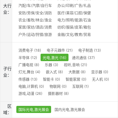
大行
汽配/车/汽摩/自行车
办公/印刷/广告/礼品
业：
安防/劳保/安全/消防
医疗/美容/口腔/保健
农业/畜牧/林业/渔业
电力/照明/能源/石油
家居/家纺/酒店/消费
纺织/服装/皮革/箱包
户外/运动/狩猎/旅游
金融/文化/教育/贸易
消费电子 (18)
电子元器件 (21)
电子制造 (13)
半导体 (12)
光电,激光 (16)
通讯通信 (37)
广播电视 (8)
乐器 (3)
视听,音响 (21)
子行
灯光,舞台 (4)
嵌入式 (8)
大数据 (8)
显示器 (0)
业：
传感器 (13)
智能卡 (0)
智能家居 (0)
无人机 (0)
电脑,计算机 (0)
物联网 (0)
互联网 (1)
游戏,动漫 (26)
摄影器材 (8)
区
国际光电,激光展会
国内光电,激光展会
域：