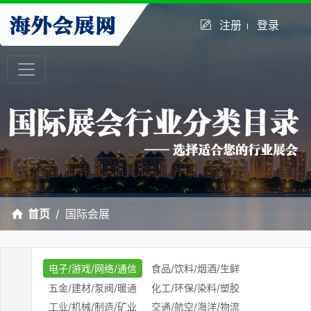
注册
登录
首页
国际会展
电子/游戏/网络/通信
食品/饮料/烟酒/生鲜
五金/建材/泵阀/暖通
化工/环保/染料/塑胶
工业/机械/制造/矿业
交通/航空/海洋/物流