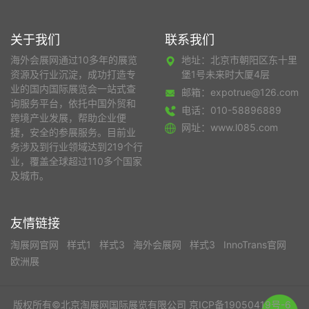
关于我们
联系我们
海外会展网通过10多年的展览
地址：北京市朝阳区东十里
资源及行业沉淀，成功打造专
堡1号未来时大厦4层
业的国内国际展览会一站式查
邮箱：expotrue@126.com
询服务平台，依托中国外贸和
电话：010-58896889
跨境产业发展，帮助企业便
网址：www.l085.com
捷，安全的参展服务。目前业
务涉及到行业领域达到219个行
业，覆盖全球超过110多个国家
及城市。
友情链接
淘展网官网
样式1
样式3
海外会展网
样式3
InnoTrans官网
欧洲展
版权所有©北京淘展网国际展览有限公司
京ICP备19050419号-6