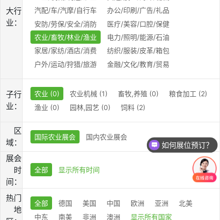
大行
汽配/车/汽摩/自行车
办公/印刷/广告/礼品
业：
安防/劳保/安全/消防
医疗/美容/口腔/保健
农业/畜牧/林业/渔业
电力/照明/能源/石油
家居/家纺/酒店/消费
纺织/服装/皮革/箱包
户外/运动/狩猎/旅游
金融/文化/教育/贸易
子行
农业 (0)
农业机械 (1)
畜牧,养殖 (0)
粮食加工 (2)
业：
渔业 (0)
园林,园艺 (0)
饲料 (2)
区
国际农业展会
国内农业展会
域：
如何展位预订？
展会
时
全部
显示所有时间
间：
热门
全部
德国
美国
中国
欧洲
亚洲
北美
地
中东
南美
非洲
澳洲
显示所有国家