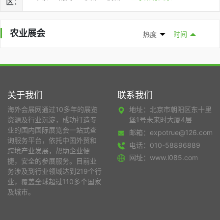
区：
农业展会
热度
时间
关于我们
联系我们
海外会展网通过10多年的展览
地址：北京市朝阳区东十里
资源及行业沉淀，成功打造专
堡1号未来时大厦4层
业的国内国际展览会一站式查
邮箱：expotrue@126.com
询服务平台，依托中国外贸和
电话：010-58896889
跨境产业发展，帮助企业便
网址：www.l085.com
捷，安全的参展服务。目前业
务涉及到行业领域达到219个行
业，覆盖全球超过110多个国家
及城市。