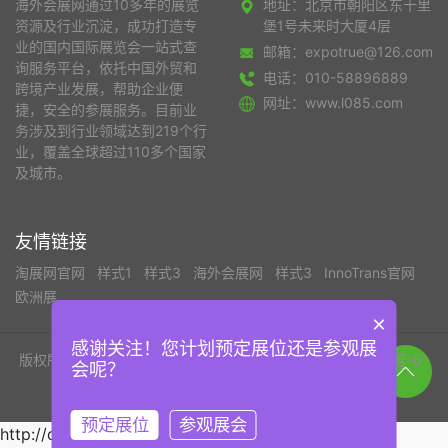
海外会展网通过10多年的展览
地址：北京市朝阳区东十里
资源及行业沉淀，成功打造专
堡1号未来时大厦4层
业的国内国际展览会一站式查
邮箱：expotrue@126.com
询服务平台，依托中国外贸和
电话：010-58896889
跨境产业发展，帮助企业便
网址：www.l085.com
捷，安全的参展服务。目前业
务涉及到行业领域达到219个行
业，覆盖全球超过110多个国家
及城市。
友情链接
淘展网官网
样式1
样式3
海外会展网
样式3
InnoTrans官网
欧洲展
×
感谢关注！您计划预定展位还是参观展
版权所有©北京淘展网国际展览有限公司
京ICP备19050419号-6
会呢？
京公网安备 112002002011110号
技术支持：北京千晨科技
预定展位
参观展会
http://data.zz.baidu.com/urls?