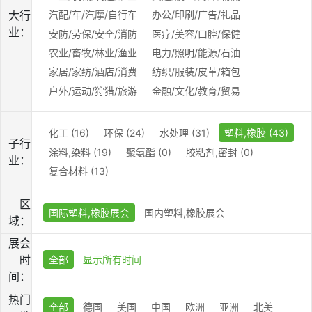
大行
汽配/车/汽摩/自行车
办公/印刷/广告/礼品
业：
安防/劳保/安全/消防
医疗/美容/口腔/保健
农业/畜牧/林业/渔业
电力/照明/能源/石油
家居/家纺/酒店/消费
纺织/服装/皮革/箱包
户外/运动/狩猎/旅游
金融/文化/教育/贸易
化工 (16)
环保 (24)
水处理 (31)
塑料,橡胶 (43)
子行
涂料,染料 (19)
聚氨酯 (0)
胶粘剂,密封 (0)
业：
复合材料 (13)
区
国际塑料,橡胶展会
国内塑料,橡胶展会
域：
展会
时
全部
显示所有时间
间：
热门
全部
德国
美国
中国
欧洲
亚洲
北美