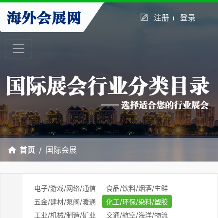
注册
登录
首页
国际会展
电子/游戏/网络/通信
食品/饮料/烟酒/生鲜
五金/建材/泵阀/暖通
化工/环保/染料/塑胶
工业/机械/制造/矿业
交通/航空/海洋/物流