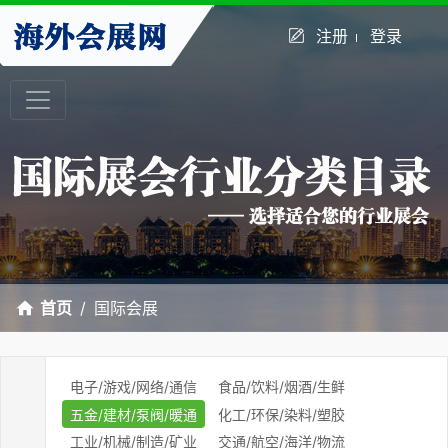
注册
登录
首页
国际会展
电子/游戏/网络/通信
食品/饮料/烟酒/生鲜
五金/建材/泵阀/暖通
化工/环保/染料/塑胶
工业/机械/制造/矿业
交通/航空/海洋/物流