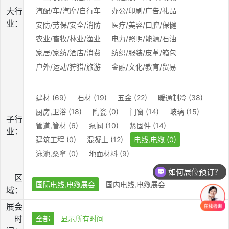
大行
汽配/车/汽摩/自行车
办公/印刷/广告/礼品
业：
安防/劳保/安全/消防
医疗/美容/口腔/保健
农业/畜牧/林业/渔业
电力/照明/能源/石油
家居/家纺/酒店/消费
纺织/服装/皮革/箱包
户外/运动/狩猎/旅游
金融/文化/教育/贸易
建材 (69)
石材 (19)
五金 (22)
暖通制冷 (38)
厨房,卫浴 (18)
陶瓷 (0)
门窗 (14)
玻璃 (15)
子行
管道,管材 (6)
泵阀 (10)
紧固件 (14)
业：
建筑工程 (0)
混凝土 (12)
电线,电缆 (0)
泳池,桑拿 (0)
地面材料 (9)
如何展位预订？
区
国际电线,电缆展会
国内电线,电缆展会
域：
展会
时
全部
显示所有时间