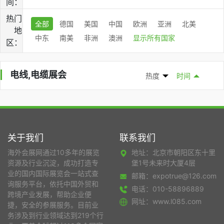
间：
热门
全部
德国
美国
中国
欧洲
亚洲
北美
地
中东
南美
非洲
澳洲
显示所有国家
区：
电线,电缆展会
热度
时间
关于我们
联系我们
海外会展网通过10多年的展览
地址：北京市朝阳区东十里
资源及行业沉淀，成功打造专
堡1号未来时大厦4层
业的国内国际展览会一站式查
邮箱：expotrue@126.com
询服务平台，依托中国外贸和
电话：010-58896889
跨境产业发展，帮助企业便
网址：www.l085.com
捷，安全的参展服务。目前业
务涉及到行业领域达到219个行