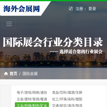
注册
登录
首页
国际会展
电子/游戏/网络/通信
食品/饮料/烟酒/生鲜
五金/建材/泵阀/暖通
化工/环保/染料/塑胶
工业/机械/制造/矿业
交通/航空/海洋/物流