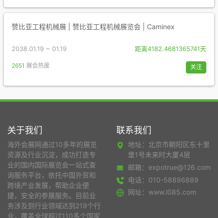
赞比亚工程机械展 | 赞比亚工程机械展览会 | Caminex
2038.01.19 ~ 01.19
距离4182.4681365741天
2651
展会热度
关注
关于我们
联系我们
海外会展网通过10多年的展览
地址：北京市朝阳区东十里
资源及行业沉淀，成功打造专
堡1号未来时大厦4层
业的国内国际展览会一站式查
邮箱：expotrue@126.com
询服务平台，依托中国外贸和
电话：010-58896889
跨境产业发展，帮助企业便
网址：www.l085.com
捷，安全的参展服务。目前业
务涉及到行业领域达到219个行
业，覆盖全球超过110多个国家