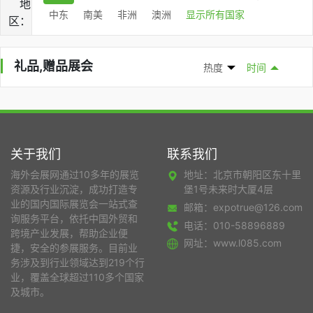
地
中东
南美
非洲
澳洲
显示所有国家
区：
礼品,赠品展会
热度
时间
关于我们
联系我们
海外会展网通过10多年的展览
地址：北京市朝阳区东十里
资源及行业沉淀，成功打造专
堡1号未来时大厦4层
业的国内国际展览会一站式查
邮箱：expotrue@126.com
询服务平台，依托中国外贸和
电话：010-58896889
跨境产业发展，帮助企业便
网址：www.l085.com
捷，安全的参展服务。目前业
务涉及到行业领域达到219个行
业，覆盖全球超过110多个国家
及城市。