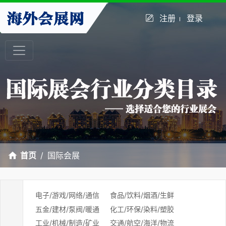
注册
登录
首页
国际会展
电子/游戏/网络/通信
食品/饮料/烟酒/生鲜
五金/建材/泵阀/暖通
化工/环保/染料/塑胶
工业/机械/制造/矿业
交通/航空/海洋/物流