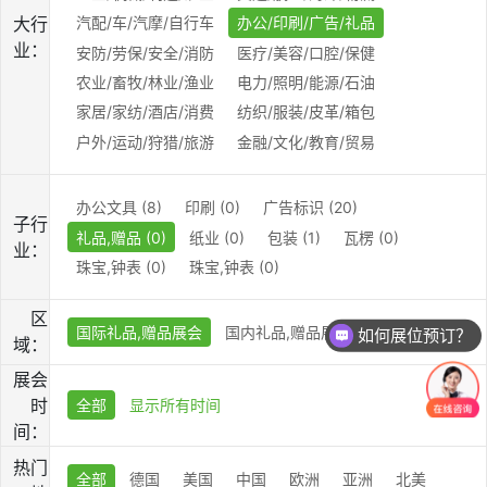
大行
汽配/车/汽摩/自行车
办公/印刷/广告/礼品
业：
安防/劳保/安全/消防
医疗/美容/口腔/保健
农业/畜牧/林业/渔业
电力/照明/能源/石油
家居/家纺/酒店/消费
纺织/服装/皮革/箱包
户外/运动/狩猎/旅游
金融/文化/教育/贸易
办公文具 (8)
印刷 (0)
广告标识 (20)
子行
礼品,赠品 (0)
纸业 (0)
包装 (1)
瓦楞 (0)
业：
珠宝,钟表 (0)
珠宝,钟表 (0)
区
国际礼品,赠品展会
国内礼品,赠品展会
如何展位预订？
域：
展会
时
全部
显示所有时间
间：
热门
全部
德国
美国
中国
欧洲
亚洲
北美