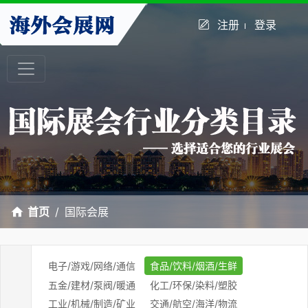
注册
登录
首页
国际会展
电子/游戏/网络/通信
食品/饮料/烟酒/生鲜
五金/建材/泵阀/暖通
化工/环保/染料/塑胶
工业/机械/制造/矿业
交通/航空/海洋/物流