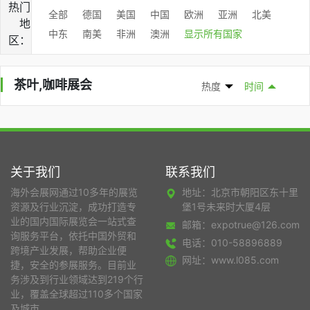
热门
全部
德国
美国
中国
欧洲
亚洲
北美
地
中东
南美
非洲
澳洲
显示所有国家
区：
茶叶,咖啡展会
热度
时间
关于我们
联系我们
海外会展网通过10多年的展览
地址：北京市朝阳区东十里
资源及行业沉淀，成功打造专
堡1号未来时大厦4层
业的国内国际展览会一站式查
邮箱：expotrue@126.com
询服务平台，依托中国外贸和
电话：010-58896889
跨境产业发展，帮助企业便
网址：www.l085.com
捷，安全的参展服务。目前业
务涉及到行业领域达到219个行
业，覆盖全球超过110多个国家
及城市。