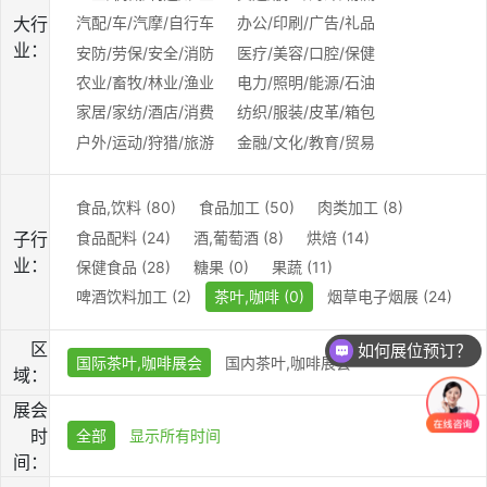
大行
汽配/车/汽摩/自行车
办公/印刷/广告/礼品
业：
安防/劳保/安全/消防
医疗/美容/口腔/保健
农业/畜牧/林业/渔业
电力/照明/能源/石油
家居/家纺/酒店/消费
纺织/服装/皮革/箱包
户外/运动/狩猎/旅游
金融/文化/教育/贸易
食品,饮料 (80)
食品加工 (50)
肉类加工 (8)
食品配料 (24)
酒,葡萄酒 (8)
烘焙 (14)
子行
业：
保健食品 (28)
糖果 (0)
果蔬 (11)
啤酒饮料加工 (2)
茶叶,咖啡 (0)
烟草电子烟展 (24)
区
如何展位预订？
国际茶叶,咖啡展会
国内茶叶,咖啡展会
域：
展会
时
全部
显示所有时间
间：